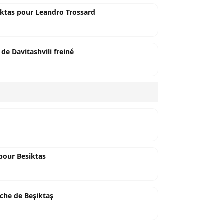
iktas pour Leandro Trossard
 de Davitashvili freiné
 pour Besiktas
oche de Beşiktaş