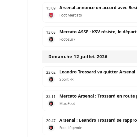
Arsenal annonce un accord avec Bes
15:09
Foot Mercato
Mercato ASSE : KSV résiste, le départ
13:08
Foot-sur7
Dimanche 12 juillet 2026
Leandro Trossard va quitter Arsenal
23:02
Sport FR
Mercato Arsenal : Trossard en route
22:11
MaxiFoot
Arsenal : Leandro Trossard se rappr
20:47
Foot Légende