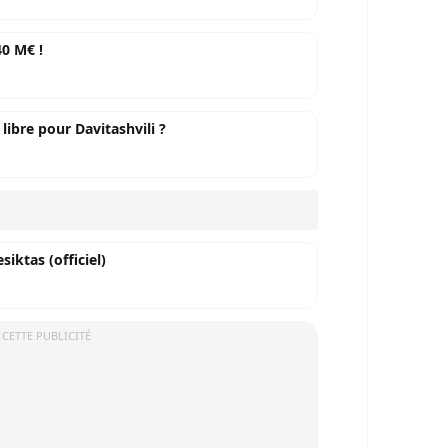
40 M€ !
ibre pour Davitashvili ?
iktas (officiel)
 CETTE PUBLICITÉ